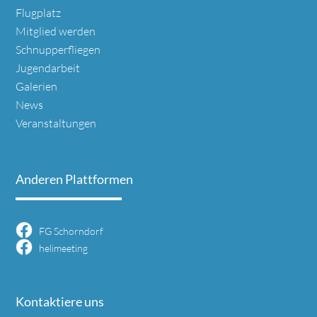
Navigation
Flugplatz
überspringen
Mitglied werden
Schnupperfliegen
Jugendarbeit
Galerien
News
Veranstaltungen
Anderen Plattformen
FG Schorndorf
helimeeting
Kontaktiere uns