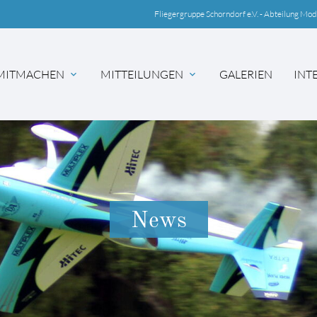
Fliegergruppe Schorndorf e.V. - Abteilung Mod
MITMACHEN
MITTEILUNGEN
GALERIEN
INT
hbegriffe
SUCH
News