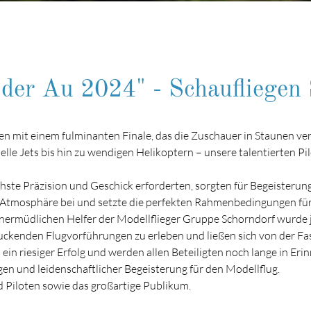
f der Au 2024" - Schaufliege
n mit einem fulminanten Finale, das die Zuschauer in Staunen ver
lle Jets bis hin zu wendigen Helikoptern – unsere talentierten Pi
hste Präzision und Geschick erforderten, sorgten für Begeisterun
n Atmosphäre bei und setzte die perfekten Rahmenbedingungen für
nermüdlichen Helfer der Modellflieger Gruppe Schorndorf wurde 
ckenden Flugvorführungen zu erleben und ließen sich von der Fas
ein riesiger Erfolg und werden allen Beteiligten noch lange in E
en und leidenschaftlicher Begeisterung für den Modellflug.
d Piloten sowie das großartige Publikum.