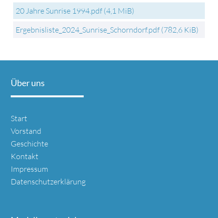
20 Jahre Sunrise 1994.pdf
(4,1 MiB)
Ergebnisliste_2024_Sunrise_Schorndorf.pdf
(782,6 KiB)
Über uns
Navigation
Start
überspringen
Vorstand
Geschichte
Kontakt
Impressum
Datenschutzerklärung