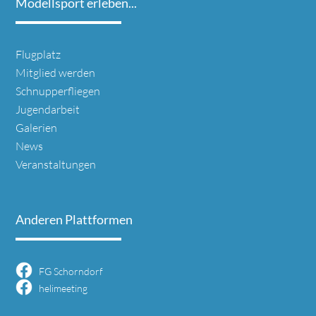
Modellsport erleben...
Navigation
Flugplatz
überspringen
Mitglied werden
Schnupperfliegen
Jugendarbeit
Galerien
News
Veranstaltungen
Anderen Plattformen
FG Schorndorf
helimeeting