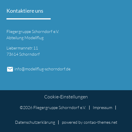
Kontaktiere uns
Fliegergruppe Schorndorf e.V.
Abteilung Modellflug
Liebermannstr.11
73614 Schorndorf
email
info@modellflug-schorndorf.de
Cookie-Einstellungen
©2026 Fliegergruppe Schorndorf e.V.
Impressum
Datenschutzerklärung
powered by
contao-themes.net