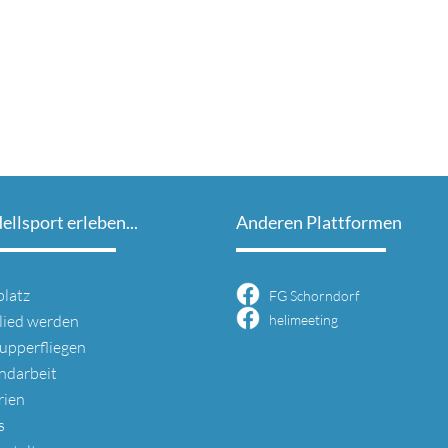
llsport erleben...
Anderen Plattformen
gation
platz
FG Schorndorf
springen
lied werden
helimeeting
upperfliegen
ndarbeit
rien
s