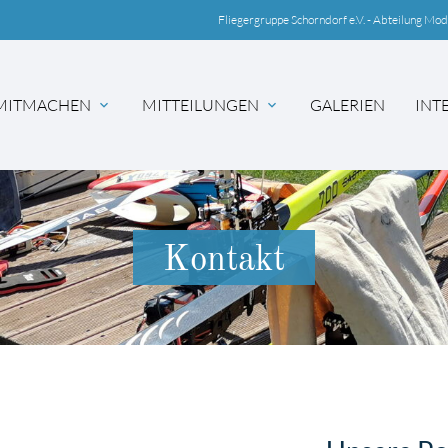
Fliegergruppe Schorndorf e.V. - Abteilung Mod
MITMACHEN
MITTEILUNGEN
GALERIEN
INT
hbegriffe
SUCH
Kontakt