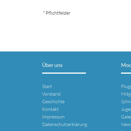
* Pflichtfelder
Über uns
Mode
Navigation
Navi
Start
Flug
überspringen
über
Vorstand
Mitg
Geschichte
Schn
Kontakt
Juge
Impressum
Gale
Datenschutzerklärung
New