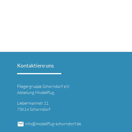
Kontaktiere uns
Fliegergruppe Schorndorf e.V.
Abteilung Modellflug
Liebermannstr.11
73614 Schorndorf
email
info@modellflug-schorndorf.de