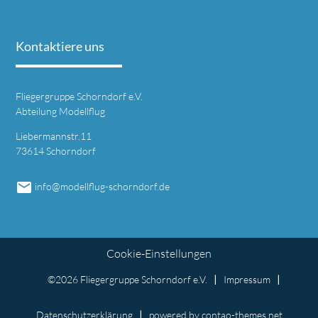
Kontaktiere uns
Fliegergruppe Schorndorf e.V.
Abteilung Modellflug
Liebermannstr.11
73614 Schorndorf
email
info@modellflug-schorndorf.de
Cookie-Einstellungen
©2026 Fliegergruppe Schorndorf e.V.
Impressum
Datenschutzerklärung
powered by
contao-themes.net