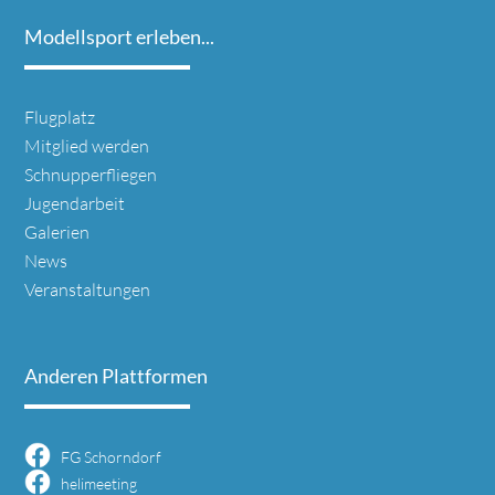
Modellsport erleben...
Navigation
Flugplatz
überspringen
Mitglied werden
Schnupperfliegen
Jugendarbeit
Galerien
News
Veranstaltungen
Anderen Plattformen
FG Schorndorf
helimeeting