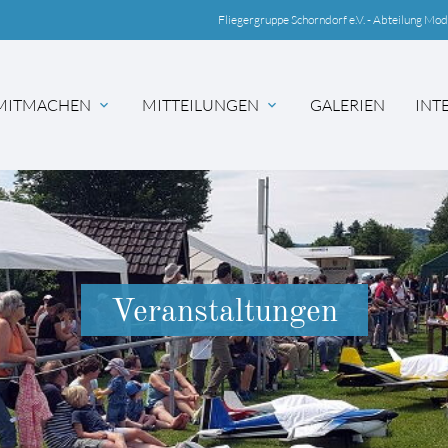
Fliegergruppe Schorndorf e.V. - Abteilung Mod
MITMACHEN
MITTEILUNGEN
GALERIEN
INT
hbegriffe
SUCH
Veranstaltungen