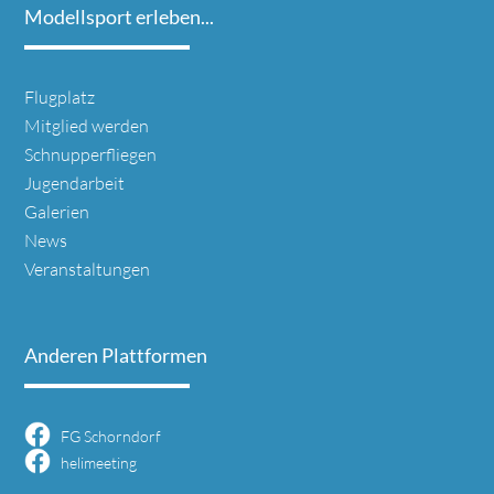
Modellsport erleben...
Navigation
Flugplatz
überspringen
Mitglied werden
Schnupperfliegen
Jugendarbeit
Galerien
News
Veranstaltungen
Anderen Plattformen
FG Schorndorf
helimeeting