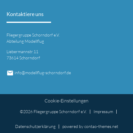
Kontaktiere uns
Fliegergruppe Schorndorf e.V.
Abteilung Modellflug
Liebermannstr.11
73614 Schorndorf
email
info@modellflug-schorndorf.de
Cookie-Einstellungen
©2026 Fliegergruppe Schorndorf e.V.
Impressum
Datenschutzerklärung
powered by
contao-themes.net