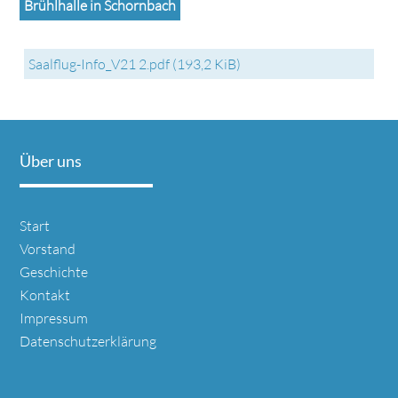
Brühlhalle in Schornbach
Saalflug-Info_V21 2.pdf
(193,2 KiB)
Über uns
Navigation
Start
überspringen
Vorstand
Geschichte
Kontakt
Impressum
Datenschutzerklärung