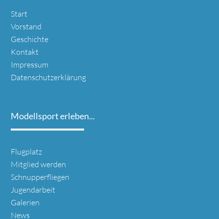
Navigation
Start
überspringen
Vorstand
Geschichte
Kontakt
Impressum
Datenschutzerklärung
Modellsport erleben...
Navigation
Flugplatz
überspringen
Mitglied werden
Schnupperfliegen
Jugendarbeit
Galerien
News