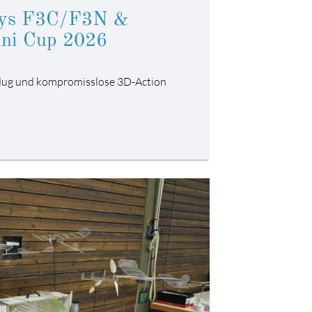
ays F3C/F3N &
ni Cup 2026
flug und kompromisslose 3D-Action