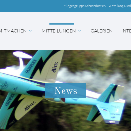
Fliegergruppe Schorndorf e.V. - Abteilung Mod
MITMACHEN
MITTEILUNGEN
GALERIEN
INT
hbegriffe
SUCH
News