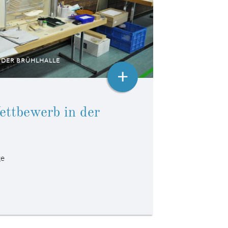
 DER BRÜHLHALLE
+
ettbewerb in der
ge