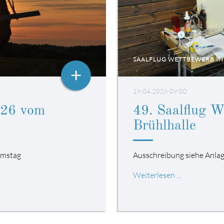
SAALFLUG WETTBEWERB IN
+
19.04.2026 09:00
026 vom
49. Saalflug W
Brühlhalle
Samstag
Ausschreibung siehe Anla
Weiterlesen ...